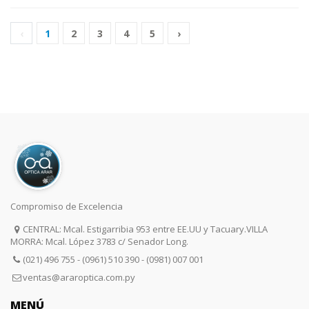
‹
1
2
3
4
5
›
Compromiso de Excelencia
CENTRAL: Mcal. Estigarribia 953 entre EE.UU y Tacuary.VILLA
MORRA: Mcal. López 3783 c/ Senador Long.
(021) 496 755 - (0961) 510 390 - (0981) 007 001
ventas@araroptica.com.py
MENÚ