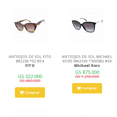
ANTEOJOS DE SOL FITO
ANTEOJOS DE SOL MICHAEL
882236 *02 #54
KORS MK2169 *30058G #56
FITO
Michael Kors
GS 875.000
GS 322.000
GS 1.250.000
GS 460.000
Comprar
Comprar