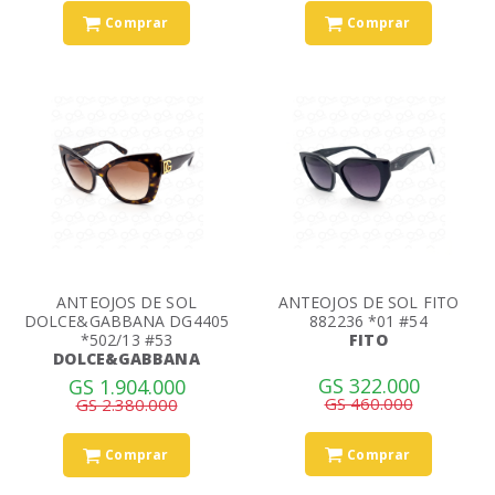
Comprar
Comprar
ANTEOJOS DE SOL
ANTEOJOS DE SOL FITO
DOLCE&GABBANA DG4405
882236 *01 #54
*502/13 #53
FITO
DOLCE&GABBANA
GS 322.000
GS 1.904.000
GS 460.000
GS 2.380.000
Comprar
Comprar