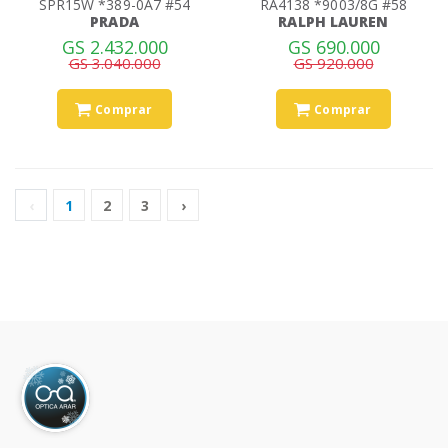
SPR15W *389-0A7 #54
RA4138 *9003/8G #58
PRADA
RALPH LAUREN
GS 2.432.000
GS 690.000
GS 3.040.000
GS 920.000
Comprar
Comprar
‹
1
2
3
›