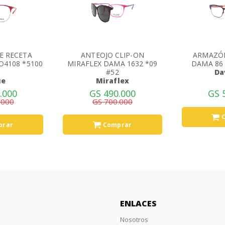
E RECETA
ANTEOJO CLIP-ON
ARMAZÓN
O4108 *5100
MIRAFLEX DAMA 1632 *09
DAMA 86 
1
#52
Da
ue
Miraflex
GS 
.000
GS 490.000
.000
GS 700.000
prar
Comprar
ENLACES
Nosotros