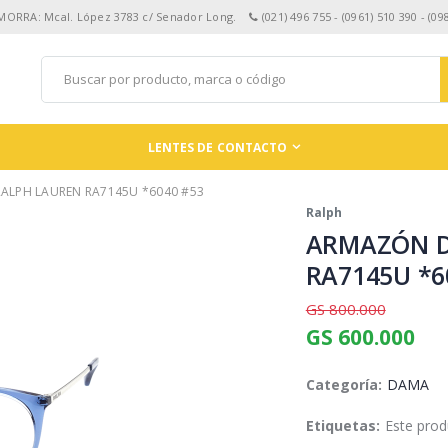
 MORRA: Mcal. López 3783 c/ Senador Long.
(021) 496 755 - (0961) 510 390 - (09
LENTES DE CONTACTO
ALPH LAUREN RA7145U *6040 #53
Ralph
ARMAZÓN D
RA7145U *6
GS 800.000
GS 600.000
Categoría:
DAMA
Etiquetas:
Este prod