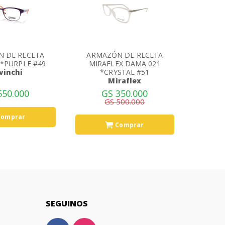
 DE RECETA
ARMAZÓN DE RECETA
ARMA
*PURPLE #49
MIRAFLEX DAMA 021
MIRA
vinchi
*CRYSTAL #51
*PU
Miraflex
550.000
GS 350.000
G
GS 500.000
Comprar
Comprar
SEGUINOS