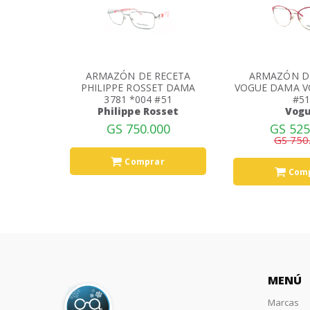
ARMAZÓN DE RECETA
ARMAZÓN D
PHILIPPE ROSSET DAMA
VOGUE DAMA V
3781 *004 #51
#5
Philippe Rosset
Vog
GS 750.000
GS 525
GS 750
Comprar
Com
MENÚ
Marcas