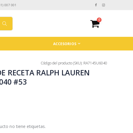
81) 007 001
0
ACCESORIOS
Código del producto (SKU): RA7145U6040
E RECETA RALPH LAUREN
040 #53
ucto no tiene etiquetas.