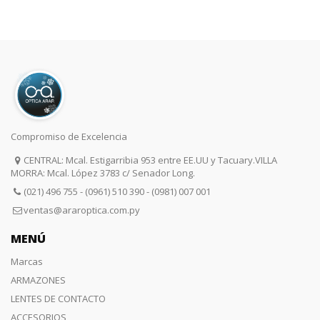
uscar
Compromiso de Excelencia
CENTRAL: Mcal. Estigarribia 953 entre EE.UU y Tacuary.VILLA
MORRA: Mcal. López 3783 c/ Senador Long.
(021) 496 755 - (0961) 510 390 - (0981) 007 001
ventas@araroptica.com.py
MENÚ
Marcas
ARMAZONES
LENTES DE CONTACTO
ACCESORIOS