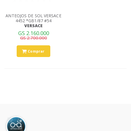
ANTEOJOS DE SOL VERSACE
4452 *GB1/87 #54
VERSACE
GS 2.160.000
GS 2.700.000
Comprar
uscar