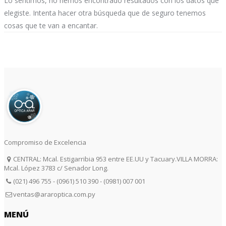
Lo sentimos, no hemos encontrado resultados con los datos que
elegiste. Intenta hacer otra búsqueda que de seguro tenemos
cosas que te van a encantar.
r
Compromiso de Excelencia
CENTRAL: Mcal. Estigarribia 953 entre EE.UU y Tacuary.VILLA MORRA:
Mcal. López 3783 c/ Senador Long.
(021) 496 755 - (0961) 510 390 - (0981) 007 001
ventas@araroptica.com.py
MENÚ