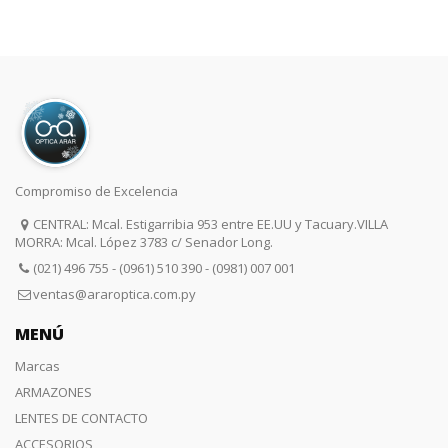
uscar
Compromiso de Excelencia
CENTRAL: Mcal. Estigarribia 953 entre EE.UU y Tacuary.VILLA
MORRA: Mcal. López 3783 c/ Senador Long.
(021) 496 755 - (0961) 510 390 - (0981) 007 001
ventas@araroptica.com.py
MENÚ
Marcas
ARMAZONES
LENTES DE CONTACTO
ACCESORIOS