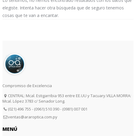
Lo sentimos, no hemos encontrado resultados con los datos que
elegiste. Intenta hacer otra búsqueda que de seguro tenemos
cosas que te van a encantar.
r
Compromiso de Excelencia
CENTRAL: Mcal. Estigarribia 953 entre EE.UU y Tacuary.VILLA MORRA:
Mcal. López 3783 c/ Senador Long.
(021) 496 755 - (0961) 510 390 - (0981) 007 001
ventas@araroptica.com.py
MENÚ