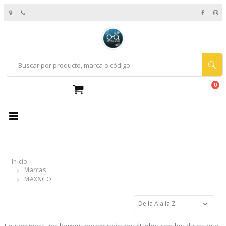
0
Inicio
Marcas
MAX&CO